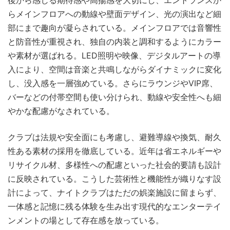
後から感じる期待感や高揚感を大切にし、エントランスか
らメインフロアへの動線や壁面デザイン、光の演出など細
部にまで趣向が凝らされている。メインフロアでは音響性
と防音性が重視され、独自の内装と調和するようにカラー
や素材が選ばれる。LED照明や映像、デジタルアートの導
入により、空間は音楽と共鳴しながらダイナミックに変化
し、没入感を一層強めている。さらにラウンジやVIP席、
バーなどの付帯空間も使い分けられ、動線や安全性へも細
やかな配慮がなされている。
クラブは法規や安全面にも考慮し、避難導線や換気、耐久
性ある素材の採用を徹底している。近年は省エネルギーや
リサイクル材、多様性への配慮といった社会的要請も設計
に反映されている。こうした芸術性と機能性が織りなす設
計によって、ナイトクラブはただの娯楽施設に留まらず、
一体感と記憶に残る体験を生み出す現代的なエンターテイ
ンメントの場として存在感を放っている。