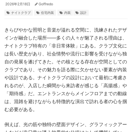
2026年2月18日
Goffredo
ナイトクラブ
住宅内装
内装
設計
きらびやかな照明と音楽が溢れる空間に、洗練されたデザ
インが融合した場所――多くの人々が魅了される理由は、
ナイトクラブ特有の「非日常体験」にある。
クラブ文化に
は長い歴史があり、社会情勢や流行に影響を受けながら独
自の発展を遂げてきた。その核となる存在が空間としての
クラブであり、その魅力を語る際に欠かせない要素が内装
や設計である。ナイトクラブの設計において最初に考慮さ
れるのが、入店した瞬間から来訪者が感じる「高揚感」や
「期待感」だ。エントランスからメインフロアまでの動線
は、混雑を避けながらも特徴的な演出で訪れる者の心を掴
む必要がある。
例えば、光の筋や独特の壁面デザイン、グラフィックアー