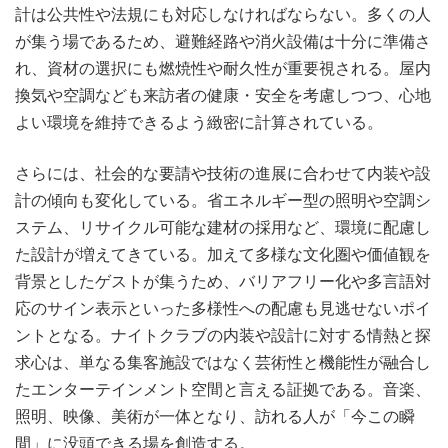
計は公共性や法規にも対応しなければならない。多くの人
が集う場であるため、避難経路や消火設備は十分に準備さ
れ、資材の選択にも燃焼性や耐久性が重要視される。屋内
換気や空調なども来訪者の健康・安全を考慮しつつ、心地
よい環境を維持できるよう緻密に計算されている。
さらには、社会的な要請や技術の進展に合わせて内装や設
計の傾向も変化している。省エネルギー型の照明や空調シ
ステム、リサイクル可能な建材の採用など、環境に配慮し
た設計が増えてきている。加えて多様な文化圏や価値観を
背景としたゲストが集うため、バリアフリー化や多言語対
応のサイン表示といった多様性への配慮も見逃せないポイ
ントとなる。ナイトクラブの内装や設計に対する情熱と探
求心は、単なる集客施設ではなく芸術性と機能性が融合し
たエンターテインメント空間と言える証拠である。音楽、
照明、映像、美術が一体となり、訪れる人が「今この瞬
間」に没頭できる場を創造する。