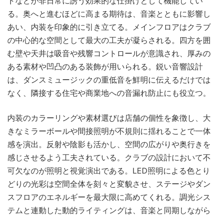
トなどが非日常に誘う効果的な仕掛けとして機能してい
る。奥へと進むほどに高まる期待は、音楽とともに影響し
あい、内装を印象的に引き立てる。メインフロアはクラブ
の中心的な空間として最大の工夫が凝らされる。四方を囲
む壁や天井は吸音や残響コントロールが意識され、厚みの
ある素材や凹凸のある装飾が用いられる。鋭い音響設計
は、ダンスミュージックの重低音を鮮明に伝えるだけでは
なく、隣接する住宅や商業地への音漏れ防止にも役立つ。
内装のカラーリングや素材選びは店舗の個性を象徴し、大
きなミラーボールや間接照明が不規則に揺れることで一体
感を演出。反射や陰影も活かし、空間の広がりや奥行きを
感じさせるよう工夫されている。クラブの設計において不
可欠なのが照明と視覚演出である。LED照明による色とり
どりの光彩は空間全体を刻々と変貌させ、ステージやダン
スフロアのエネルギーを最大限に高めてくれる。調光シス
テムと連動した動的ライティングは、音楽と同期しながら