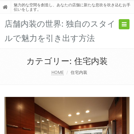
魅力的な空間を創造し、あなたの店舗に新たな息吹を吹き込むお手
伝いをします。
店舗内装の世界: 独自のスタイ
Togg
navig
ルで魅力を引き出す方法
カテゴリー:
住宅内装
HOME
住宅内装