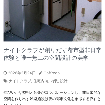
ナイトクラブが創りだす都市型非日常
体験と唯一無二の空間設計の美学
2026年2月24日
Goffredo
ナイトクラブ
,
住宅内装
,
内装
,
設計
煌びやかな照明と音楽がコラボレーションし、非日常的な
空間を作り出す娯楽施設は夜の都市文化を象徴する存在と
なっている。